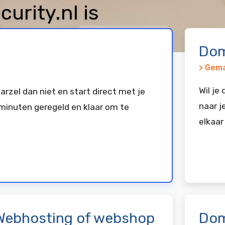
urity.nl is
keerd bij
Vimexx
Dom
> Gema
Wil je
arzel dan niet en start direct met je
naar j
minuten geregeld en klaar om te
elkaar
Webhosting of webshop
Dom