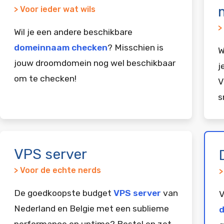
> Voor ieder wat wils
>
Wil je een andere beschikbare
domeinnaam checken
? Misschien is
W
jouw droomdomein nog wel beschikbaar
j
om te checken!
V
s
VPS server
> Voor de echte nerds
>
De goedkoopste budget
VPS server
van
V
Nederland en Belgie met een sublieme
d
performance en uptime? Bestel en zet